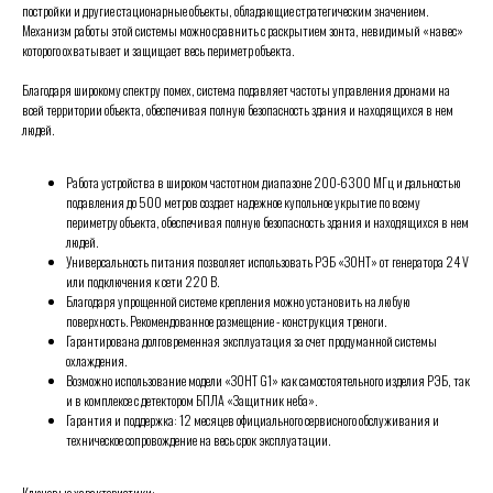
постройки и другие стационарные объекты, обладающие стратегическим значением.
Механизм работы этой системы можно сравнить с раскрытием зонта, невидимый «навес»
которого охватывает и защищает весь периметр объекта.
Благодаря широкому спектру помех, система подавляет частоты управления дронами на
всей территории объекта, обеспечивая полную безопасность здания и находящихся в нем
людей.
Работа устройства в широком частотном диапазоне 200-6300 МГц и дальностью
подавления до 500 метров создает надежное купольное укрытие по всему
периметру объекта, обеспечивая полную безопасность здания и находящихся в нем
людей.
Универсальность питания позволяет использовать РЭБ «ЗОНТ» от генератора 24 V
или подключения к сети 220 В.
Благодаря упрощенной системе крепления можно установить на любую
поверхность. Рекомендованное размещение - конструкция треноги.
Гарантирована долговременная эксплуатация за счет продуманной системы
охлаждения.
Возможно использование модели «ЗОНТ G1» как самостоятельного изделия РЭБ, так
и в комплексе с детектором БПЛА «Защитник неба».
Гарантия и поддержка: 12 месяцев официального сервисного обслуживания и
техническое сопровождение на весь срок эксплуатации.
Ключевые характеристики: